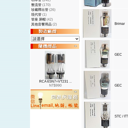
功率管
(242)
整流管
(170)
珍藏釋出管
(26)
現代管
(1)
管座 屏帽
(42)
Brimar
其他音響用品
(2)
GEC
RCA 6SN7=VT231 ...
NT$990
GEC
STC / IT