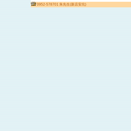
0952-578701 朱先生(新店安坑)