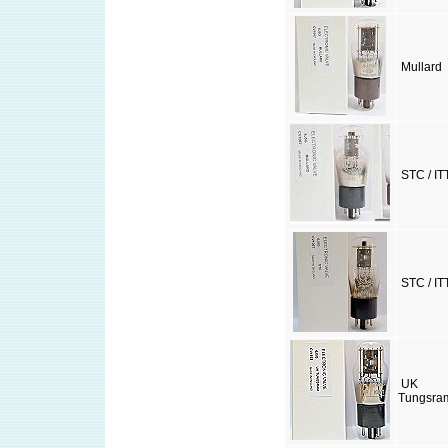
Mullard
STC / IT
STC / IT
UK
Tungsra