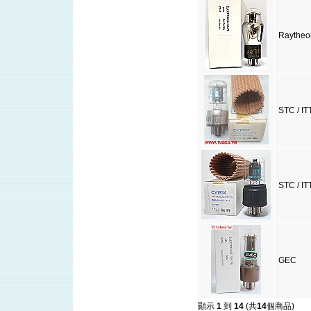
Raytheo
STC / IT
STC / IT
GEC
顯示
1
到
14
(共
14
個商品)