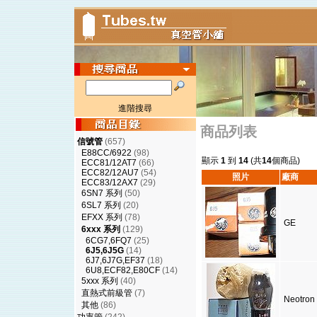
進階搜尋
商品列表
信號管
(657)
E88CC/6922
(98)
顯示
1
到
14
(共
14
個商品)
ECC81/12AT7
(66)
ECC82/12AU7
(54)
照片
廠商
ECC83/12AX7
(29)
6SN7 系列
(50)
6SL7 系列
(20)
EFXX 系列
(78)
GE
6xxx 系列
(129)
6CG7,6FQ7
(25)
6J5,6J5G
(14)
6J7,6J7G,EF37
(18)
6U8,ECF82,E80CF
(14)
5xxx 系列
(40)
直熱式前級管
(7)
Neotron
其他
(86)