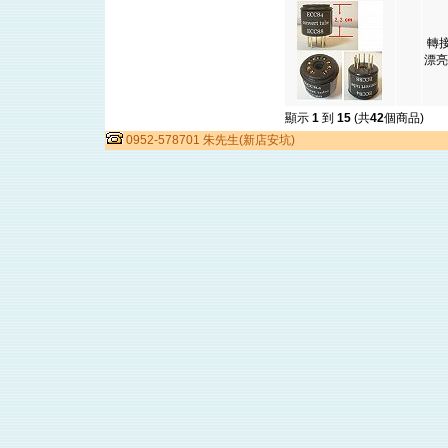
轉接
漂亮
顯示
1
到
15
(共
42
個商品)
0952-578701 朱先生(新店安坑)