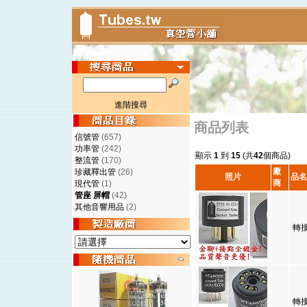
進階搜尋
商品列表
信號管
(657)
功率管
(242)
顯示
1
到
15
(共
42
個商品)
整流管
(170)
廠
珍藏釋出管
(26)
照片
品名
商
現代管
(1)
管座 屏帽
(42)
其他音響用品
(2)
轉接
轉接