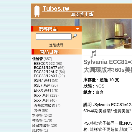
進階搜尋
信號管
(657)
Sylvania ECC81
E88CC/6922
(98)
ECC81/12AT7
(66)
大圓環版本!60s美
ECC82/12AU7
(54)
ECC83/12AX7
(29)
庫存量 : 超過 10 支
6SN7 系列
(50)
6SL7 系列
(20)
狀態 :
NOS
EFXX 系列
(78)
紙盒 :
白盒
6xxx 系列
(129)
5xxx 系列
(40)
說明 :
Sylvania ECC81
直熱式前級管
(7)
其他
(86)
60s早期美國製! 優質美聲
功率管
(242)
整流管
(170)
PS.整批管子都同一批,N
珍藏釋出管
(26)
務, 這樣管子更超值,請於下方
現代管
(1)