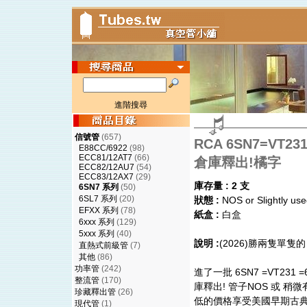
進階搜尋
信號管
(657)
RCA 6SN7=VT23
E88CC/6922
(98)
ECC81/12AT7
(66)
倉庫釋出!橘字
ECC82/12AU7
(54)
ECC83/12AX7
(29)
庫存量 : 2 支
6SN7 系列
(50)
6SL7 系列
(20)
狀態 :
NOS or Slightly us
EFXX 系列
(78)
紙盒 :
白盒
6xxx 系列
(129)
5xxx 系列
(40)
說明 :
(2026)勝兩隻單
直熱式前級管
(7)
其他
(86)
功率管
(242)
進了一批 6SN7 =VT231
整流管
(170)
庫釋出! 管子NOS 或 稍微有
珍藏釋出管
(26)
低的價格享受美國早期古典
現代管
(1)