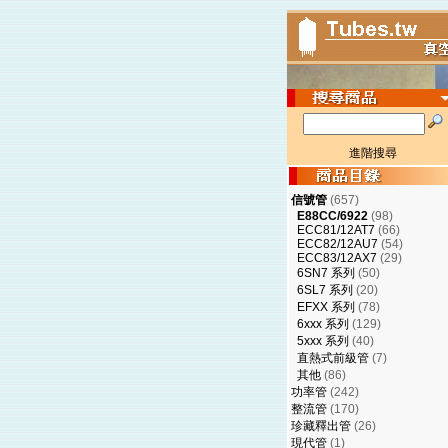
進階搜尋
信號管
(657)
E88CC/6922
(98)
ECC81/12AT7
(66)
ECC82/12AU7
(54)
ECC83/12AX7
(29)
6SN7 系列
(50)
6SL7 系列
(20)
EFXX 系列
(78)
6xxx 系列
(129)
5xxx 系列
(40)
直熱式前級管
(7)
其他
(86)
功率管
(242)
整流管
(170)
珍藏釋出管
(26)
現代管
(1)