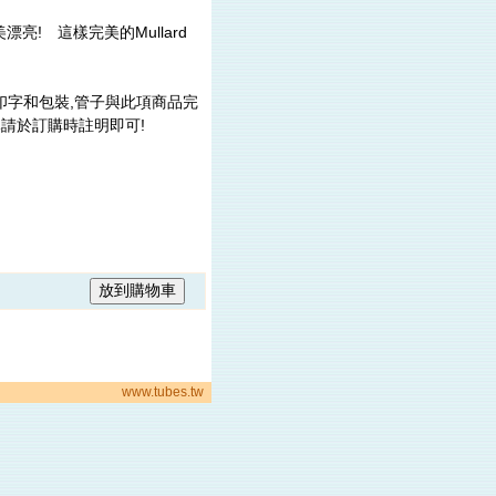
漂亮! 這樣完美的Mullard
al 大印字和包裝,管子與此項商品完
隊請於訂購時註明即可!
www.tubes.tw