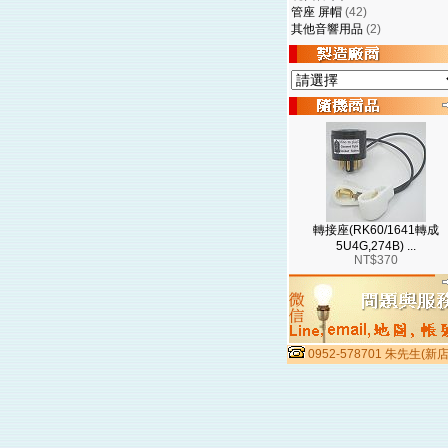
管座 屏帽
(42)
其他音響用品
(2)
轉接座(RK60/1641轉成
5U4G,274B) ...
NT$370
0952-578701 朱先生(新