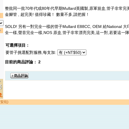
整批同一批70年代或80年代早期Mullard英國製,原軍規盒,管子非常完美
金腳管 , 超完美! 值得珍藏！ 數量不多,請把握！
SOLD! 另有一對完全一樣的管子Mullard E88CC, OEM 給Nation
全一樣,聲音完全一樣,NOS 原盒,管子非常漂亮完美,這一對,若要這一
可選擇項目：
要管子挑選配對服務,每支加:
目前的商品評論： 2
店安坑)