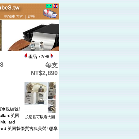
|
購物車內容
|
結帳
產品 72/98
8
每支
NT$2,890
英國軍規編號!
llard英國
按這裡可以看大圖
ullard
ullard 英國製優質古典美聲! 想享