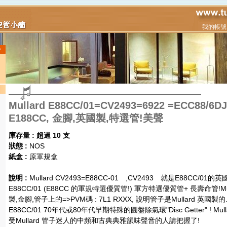
我的帳號
Mullard E88CC/01=CV2493=6922 =ECC88/6DJ
E188CC, 金腳,英國製,特選管!美聲
庫存量 : 超過 10 支
狀態 :
NOS
紙盒 :
原軍規盒
說明 :
Mullard CV2493=E88CC-01 ,CV2493 就是E88CC/01的
E88CC/01 (E88CC 的軍規特選優質管!) 軍方特選優質管+ 長壽命管!Mu
製,金腳,管子上的
=>PVM碼
: 7L1 RXXX, 說明管子是Mullard 英國製的.M
E88CC/01 70年代或80年代早期特殊的圓盤除氣環"Disc Getter" ! M
受Mullard 管子迷人的中頻和古典典雅韻味聲音的人請把握了!