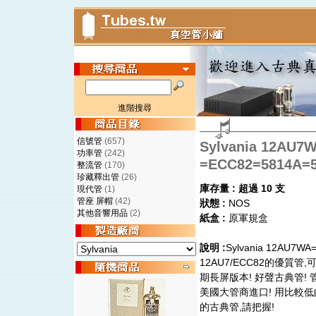
進階搜尋
信號管
(657)
Sylvania 12AU7
功率管
(242)
=ECC82=5814A
整流管
(170)
珍藏釋出管
(26)
庫存量 : 超過 10 支
現代管
(1)
管座 屏帽
(42)
狀態 :
NOS
其他音響用品
(2)
紙盒 :
原軍規盒
說明 :
Sylvania 12AU7WA
12AU7/ECC82的優質管,可直
期長屏版本! 好聲古典管! 管
美國大管商進口! 用比較
的古典管,請把握!