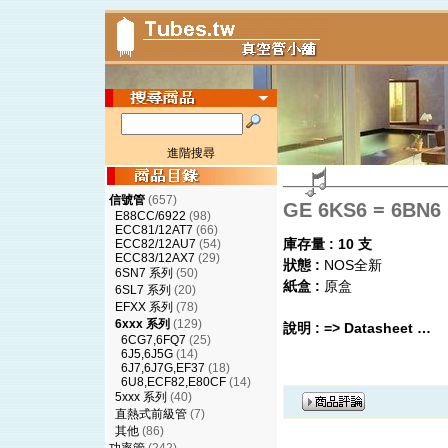
進階搜尋
信號管
(657)
GE 6KS6 = 6B
E88CC/6922
(98)
ECC81/12AT7
(66)
庫存量 : 10 支
ECC82/12AU7
(54)
ECC83/12AX7
(29)
狀態 :
NOS全新
6SN7 系列
(50)
紙盒 :
原盒
6SL7 系列
(20)
EFXX 系列
(78)
6xxx 系列
(129)
說明 :
=> Datasheet …
6CG7,6FQ7
(25)
6J5,6J5G
(14)
6J7,6J7G,EF37
(18)
6U8,ECF82,E80CF
(14)
5xxx 系列
(40)
直熱式前級管
(7)
其他
(86)