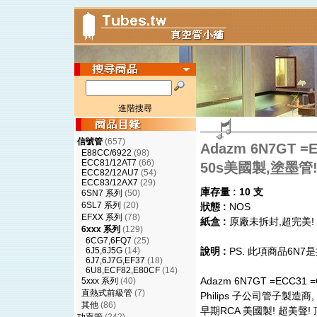
進階搜尋
信號管
(657)
Adazm 6N7GT =
E88CC/6922
(98)
ECC81/12AT7
(66)
50s美國製,塗墨管
ECC82/12AU7
(54)
ECC83/12AX7
(29)
庫存量 : 10 支
6SN7 系列
(50)
6SL7 系列
(20)
狀態 :
NOS
EFXX 系列
(78)
紙盒 :
原廠未拆封,超完美!
6xxx 系列
(129)
6CG7,6FQ7
(25)
6J5,6J5G
(14)
說明 :
PS. 此項商品6N7是
6J7,6J7G,EF37
(18)
6U8,ECF82,E80CF
(14)
Adazm 6N7GT =ECC31
5xxx 系列
(40)
直熱式前級管
(7)
Philips 子公司管子製造商
其他
(86)
早期RCA 美國製! 超美聲!