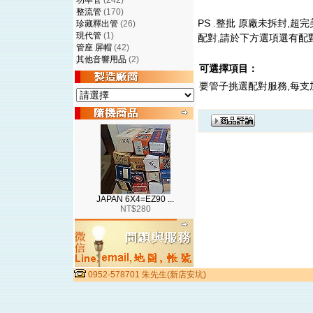
功率管
(242)
整流管
(170)
PS .整批 原廠未拆封,超
珍藏釋出管
(26)
現代管
(1)
配對,請於下方選項選有配
管座 屏帽
(42)
其他音響用品
(2)
可選擇項目：
要管子挑選配對服務,每支
JAPAN 6X4=EZ90 ...
NT$280
0952-578701 朱先生(新店安坑)