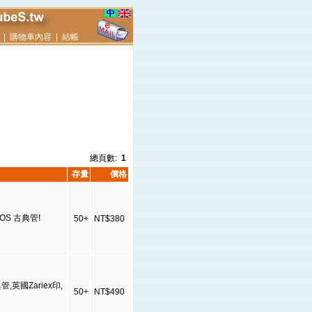
|
購物車內容
|
結帳
總頁數:
1
存量
價格
NOS 古典管!
50+
NT$380
典管,英國Zariex印,
50+
NT$490