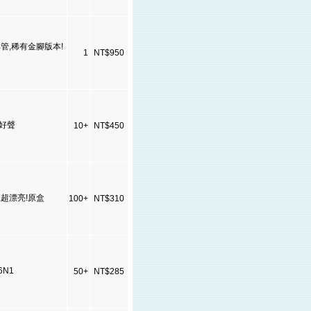
s,古典管,稀有金腳版本!
1
NT$950
P好聲
10+
NT$450
管,超漂亮!原盒
100+
NT$310
6N1
50+
NT$285