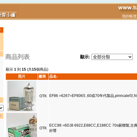
我的帳號
商品列表
顯示:
顯示
1
到
15
(共
15
個商品)
照片
廠商
品名-
EF86 =6267=EF806S ,60或70年代製品,pinncale印,
OTK
ECC88 =6DJ8 6922,E88CC,E188CC 70s蘇聯製,古
OTK
好聲