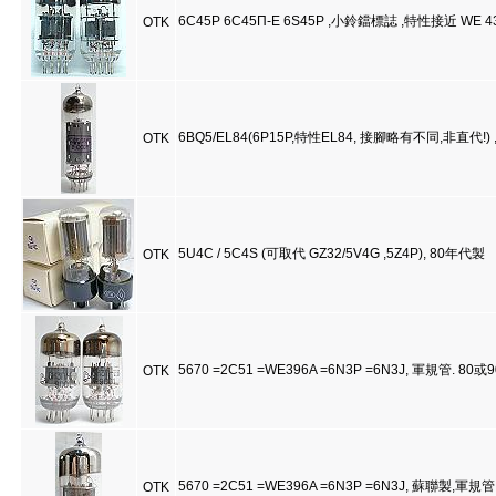
6C45P 6C45Π-E 6S45P ,小鈴鐺標誌 ,特性接近 WE 43
OTK
6BQ5/EL84(6P15P,特性EL84, 接腳略有不同,非直代!
OTK
5U4C / 5C4S (可取代 GZ32/5V4G ,5Z4P), 80年代製
OTK
5670 =2C51 =WE396A =6N3P =6N3J, 軍規管. 
OTK
5670 =2C51 =WE396A =6N3P =6N3J, 蘇聯製,軍
OTK