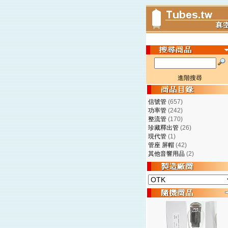
進階搜尋
信號管
(657)
功率管
(242)
整流管
(170)
珍藏釋出管
(26)
現代管
(1)
管座 屏帽
(42)
其他音響用品
(2)